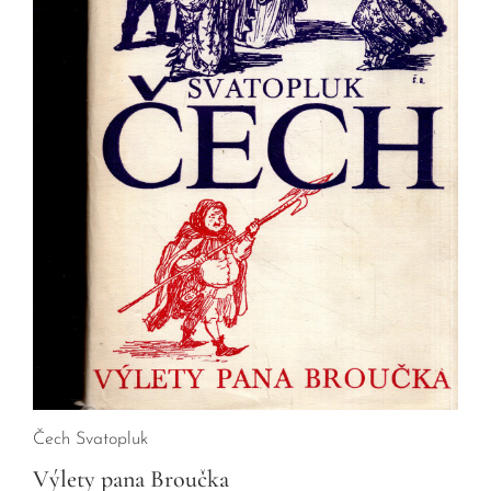
Čech Svatopluk
Výlety pana Broučka