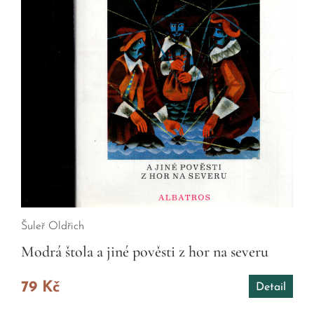
Šuleř Oldřich
Modrá štola a jiné pověsti z hor na severu
79 Kč
Detail