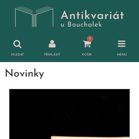
0
HLEDAT
PŘIHLÁSIT
KOŠÍK
MENU
Novinky
Přihlášení
Hledat
E-mail:
Heslo:
Přihlásit